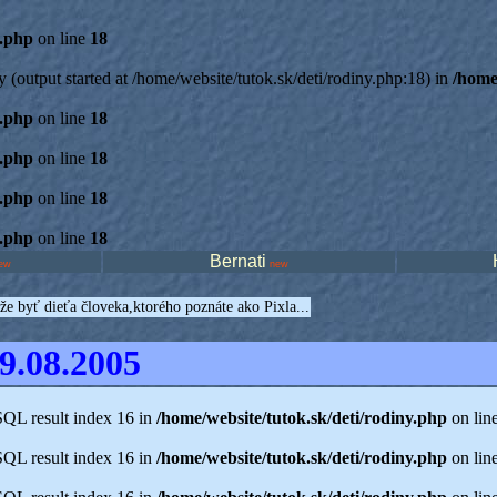
y.php
on line
18
 (output started at /home/website/tutok.sk/deti/rodiny.php:18) in
/home
y.php
on line
18
y.php
on line
18
y.php
on line
18
y.php
on line
18
Bernati
ew
new
ôže byť dieťa človeka,ktorého poznáte ako Pixla...
9.08.2005
SQL result index 16 in
/home/website/tutok.sk/deti/rodiny.php
on lin
SQL result index 16 in
/home/website/tutok.sk/deti/rodiny.php
on lin