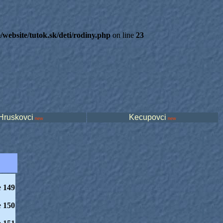
/website/tutok.sk/deti/rodiny.php
on line
23
Hruskovci
Kecupovci
new
new
e
149
e
150