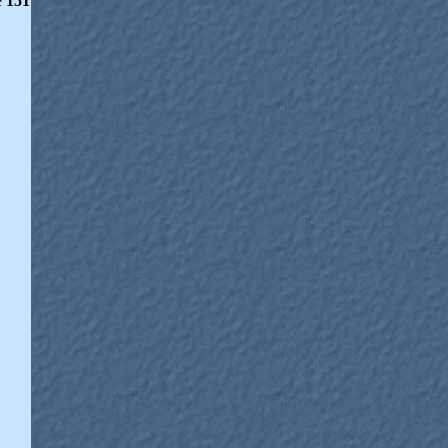
e
151