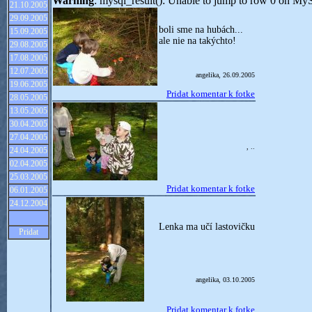
Warning
: mysql_result(): Unable to jump to row 0 on My
21.10.2005
29.09.2005
boli sme na hubách...
15.09.2005
ale nie na takýchto!
29.08.2005
17.08.2005
12.07.2005
angelika, 26.09.2005
19.06.2005
Pridat komentar k fotke
28.05.2005
13.05.2005
30.04.2005
27.04.2005
, ..
24.04.2005
02.04.2005
25.03.2005
Pridat komentar k fotke
06.01.2005
24.12.2004
Lenka ma učí lastovičku
Pridat
angelika, 03.10.2005
Pridat komentar k fotke