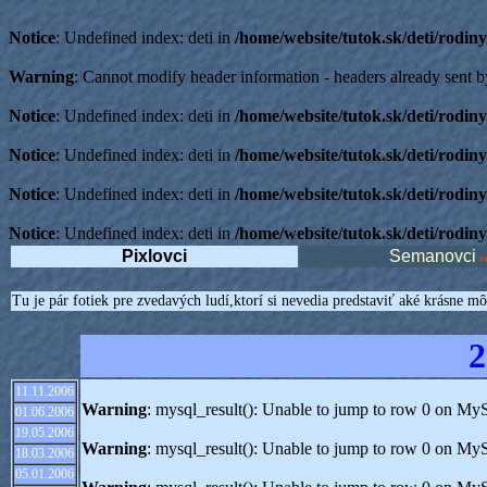
Notice
: Undefined index: deti in
/home/website/tutok.sk/deti/rodin
Warning
: Cannot modify header information - headers already sent by
Notice
: Undefined index: deti in
/home/website/tutok.sk/deti/rodin
Notice
: Undefined index: deti in
/home/website/tutok.sk/deti/rodin
Notice
: Undefined index: deti in
/home/website/tutok.sk/deti/rodin
Notice
: Undefined index: deti in
/home/website/tutok.sk/deti/rodin
Pixlovci
Semanovci
n
Tu je pár fotiek pre zvedavých ludí,ktorí si nevedia predstaviť aké krásne m
2
11.11.2006
Warning
: mysql_result(): Unable to jump to row 0 on My
01.06.2006
19.05.2006
Warning
: mysql_result(): Unable to jump to row 0 on My
18.03.2006
05.01.2006